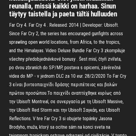
reunalla, missä kaikki on harhaa. Sinun
täytyy taistella ja paeta tältä hulluuden
Far Cry 4. Far Cry 4 . Released: 2014 | Developer: Ubisoft.
Since Far Cry 2, the series has encouraged gunfights across
sprawling open world locations, from Africa, to the tropics,
and the Himalayas. Video Deluxe Bundle Far Cry 3 zkompiluje
všechny předobjednávkové bonusy . Šest misí, čtyři zvířata,
po dvou zbraních do SP/MP, postava s opicemi, závěrečná
videa do MP - v jednom DLC za 10 eur. 28/2/2020 Το Far Cry
3 είναι βιντεοπαιχνίδι δράσης περιπέτειας και βολών
πρώτου προσώπου.Το παιχνίδι αναπτύχθηκε κυρίως από
την Ubisoft Montreal, σε συνεργασία με τη Ubisoft Massive,
την Ubisoft Red Storm και την Ubisoft Σαγκάη, και Ubisoft
Reflections. V hre Far Cry 3 si obujete topánky Jasona
Brodyho, muža, ktorý sa ocitne sám na konci sveta na
tajomnom tropickom ostrove odrezaný od civilizácie. V tomto