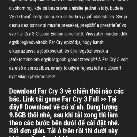
divokom raji, kde sú bezprávie a násilie jediné istoty, budete
Vy diktovať, kedy, kde a ako sa budú vyvíjať udalosti hry. Svoju
cestu cez ostrov si musíte presekať, preplížiť a prestrieľať vo
sve Far Cry 3 Classic Edition ismertető. Visszatér minden idők
egyik legkedveltebb Far Cry epizódja, hogy ismét
elkápráztassa a játékosokat, és újra legyőzhessük a
játéktörténelem egyik legjobb gonosztevőjét! A Far Cry 3 volt
az első a sorozatban, amely tökélyre fejlesztette a Ubisoft
nyílt világú játékmenetét.
Download Far Cry 3 về chiến thôi nào các
bác. Link tải game Far Cry 3 Full >> Tại
đây!! Download về có xí ah. Dung lượng
9.8GB thôi nhé, sau khi tải xong thì làm
theo các bước bên dưới để cài đặt nhé.
Rất đơn giản. Tải ở trên rồi thì dưới này