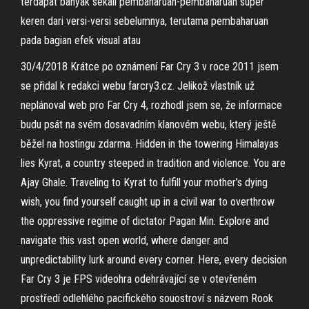
terdapat banyak sekali pembaharuan-pembaharuan super
keren dari versi-versi sebelumnya, terutama pembaharuan
pada bagian efek visual atau
30/4/2018 Krátce po oznámení Far Cry 3 v roce 2011 jsem
se přidal k redakci webu farcry3.cz. Jelikož vlastník už
neplánoval web pro Far Cry 4, rozhodl jsem se, že informace
budu psát na svém dosavadním klanovém webu, který ještě
běžel na hostingu zdarma. Hidden in the towering Himalayas
lies Kyrat, a country steeped in tradition and violence. You are
Ajay Ghale. Traveling to Kyrat to fulfill your mother’s dying
wish, you find yourself caught up in a civil war to overthrow
the oppressive regime of dictator Pagan Min. Explore and
navigate this vast open world, where danger and
unpredictability lurk around every corner. Here, every decision
Far Cry 3 je FPS videohra odehrávající se v otevřeném
prostředí odlehlého pacifického souostroví s názvem Rook