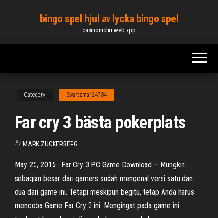
Skip
bingo spel hjul av lycka bingo spel
to
casinomchu.web.app
the
content
Category
Swartzman24734
Far cry 3 bästa pokerplats
By
MARK ZUCKERBERG
May 25, 2015 · Far Cry 3 PC Game Download – Mungkin
sebagian besar dari gamers sudah mengenal versi satu dan
dua dari game ini. Tetapi meskipun begitu, tetap Anda harus
mencoba Game Far Cry 3 ini. Mengingat pada game ini