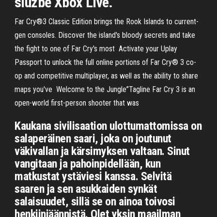
službě Xbox Live.
Far Cry®3 Classic Edition brings the Rook Islands to current-
gen consoles. Discover the island's bloody secrets and take
the fight to one of Far Cry's most Activate your Uplay
Passport to unlock the full online portions of Far Cry® 3 co-
op and competitive multiplayer, as well as the ability to share
maps you've Welcome to the Jungle”Tagline Far Cry 3 is an
open-world first-person shooter that was
Kaukana sivilisaation ulottumattomissa on
salaperäinen saari, joka on joutunut
väkivallan ja kärsimyksen valtaan. Sinut
vangitaan ja pahoinpidellään, kun
matkustat ystäviesi kanssa. Selvitä
saaren ja sen asukkaiden synkät
salaisuudet, sillä se on ainoa toivosi
henkiinjäännistä. Olet yksin maailman