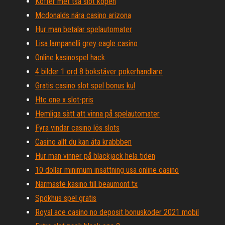
Koffer met tsa slot kopen
Mcdonalds nära casino arizona
Hur man betalar spelautomater
Lisa lampanelli grey eagle casino
Online kasinospel hack
4 bilder 1 ord 8 bokstäver pokerhandlare
Gratis casino slot spel bonus kul
Htc one x slot-pris
Hemliga sätt att vinna på spelautomater
Fyra vindar casino lös slots
Casino allt du kan äta krabbben
Hur man vinner på blackjack hela tiden
10 dollar minimum insättning usa online casino
Närmaste kasino till beaumont tx
Spökhus spel gratis
Royal ace casino no deposit bonuskoder 2021 mobil