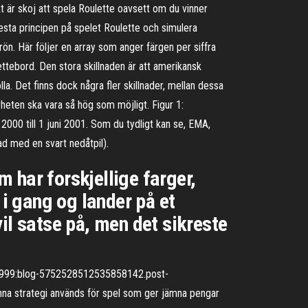
t är skoj att spela Roulette oavsett om du vinner
s testa principen på spelet Roulette och simulera
ön. Här följer en array som anger färgen per siffra
ettebord. Den stora skillnaden är att amerikansk
lla. Det finns dock några fler skillnader, mellan dessa
heten ska vara så hög som möjligt. Figur 1:
00 till 1 juni 2001. Som du tydligt kan se, EMA,
ad med en svart nedåtpil).
 har forskjellige farger,
t i gang og lander på et
il satse på, men det sikreste
1999:blog-5752528512535858142.post-
nna strategi används för spel som ger jämna pengar