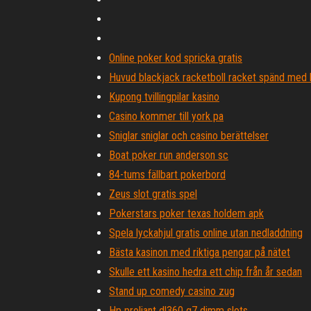
Online poker kod spricka gratis
Huvud blackjack racketboll racket spänd med 
Kupong tvillingpilar kasino
Casino kommer till york pa
Sniglar sniglar och casino berättelser
Boat poker run anderson sc
84-tums fällbart pokerbord
Zeus slot gratis spel
Pokerstars poker texas holdem apk
Spela lyckahjul gratis online utan nedladdning
Bästa kasinon med riktiga pengar på nätet
Skulle ett kasino hedra ett chip från år sedan
Stand up comedy casino zug
Hp proliant dl360 g7 dimm slots