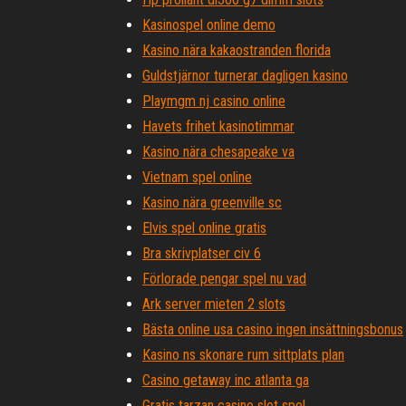
Kasinospel online demo
Kasino nära kakaostranden florida
Guldstjärnor turnerar dagligen kasino
Playmgm nj casino online
Havets frihet kasinotimmar
Kasino nära chesapeake va
Vietnam spel online
Kasino nära greenville sc
Elvis spel online gratis
Bra skrivplatser civ 6
Förlorade pengar spel nu vad
Ark server mieten 2 slots
Bästa online usa casino ingen insättningsbonus
Kasino ns skonare rum sittplats plan
Casino getaway inc atlanta ga
Gratis tarzan casino slot spel