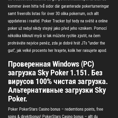
kommer även hitta två sidor där garanterade pokerturneringar
samt freerolls listas för över 30 olika pokerrum, och allt
uppdateras i realtid. Poker Tracker byl tedy na světě a online
poker už nebyl nikdy stejný jako před jeho vznikem. Pomocí
několika kliknutí myši si tak můžete rychle zjistit, na čem
prohráváte nejvíce peněz, zda je dobré hrát JTs "under the
gun", jak velké procento her hrajete, kolik her raisujete apod.
Проверенная Windows (PC)
загрузка Sky Poker 1.151. Без
вирусов 100% чистая загрузка.
Альтернативные загрузки Sky
Poker.
Poker PokerStars Casino bonus – redemtions points, free
spins & direktbonus! PokerStars Casino bonus – allt du