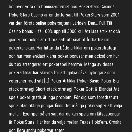
behöver veta om bonussystemet hos PokerStars Casino!
PokerStars Casino är en dottersajt till PokerStars som 2001
var den första online pokersajten i världen. Den… Full Tilt
Casino bonus – få 100% upp till 3000 kr i Att läsa artiklar och
guider om poker är ett bra sätt att snabbt förbättre sin
pokerkunskap. Här hittar du både artiklar om pokerstrategi
och hur man enklast klarar poker bonusar men också om hur
du t.ex arrangerar ett pokerspel hemma. Många av dessa
pokerartiklar har skrivits för att hjälpa såväl nybörjare som
veteraner med sitt […] Poker Artiklar Poker Basic Poker Big
stack strategi Short-stack strategi Poker Gott & Blandat Att
spela poker gratis är inga problem. För dig som föredrar att
spela utan riktiga pengar finns det många pokersajter att välja
mellan. Exempel på en sajt där du kan spela om låtsaspengar
är PokerStars. Här kan du välja mellan Texas Hold'em, Omaha
och flera andra pokervarianter.