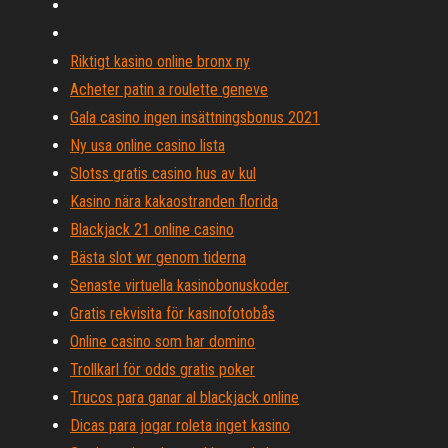
Riktigt kasino online bronx ny
Acheter patin a roulette geneve
Gala casino ingen insättningsbonus 2021
Ny usa online casino lista
Slotss gratis casino hus av kul
Kasino nära kakaostranden florida
Blackjack 21 online casino
Bästa slot wr genom tiderna
Senaste virtuella kasinobonuskoder
Gratis rekvisita för kasinofotobås
Online casino som har domino
Trollkarl för odds gratis poker
Trucos para ganar al blackjack online
Dicas para jogar roleta inget kasino