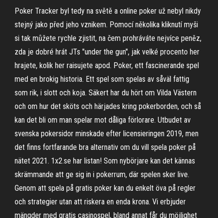
Poker Tracker byl tedy na světě a online poker už nebyl nikdy
stejný jako před jeho vznikem. Pomocí několika kliknutí myši
si tak můžete rychle zjistit, na čem prohráváte nejvíce peněz,
zda je dobré hrát JTs "under the gun", jak velké procento her
hrajete, kolik her raisujete apod. Poker, ett fascinerande spel
med en brokig historia. Ett spel som spelas av såväl fattig
som rik, i slott och koja. Säkert har du hört om Vilda Västern
och om hur det sköts och härjades kring pokerborden, och så
kan det bli om man spelar mot dåliga förlorare. Utbudet av
svenska pokersidor minskade efter licensieringen 2019, men
det finns fortfarande bra alternativ om du vill spela poker på
nätet 2021. 1x2.se har listan! Som nybörjare kan det kännas
skrämmande att ge sig in i pokerrum, där spelen sker live.
Genom att spela på gratis poker kan du enkelt öva på regler
och strategier utan att riskera en enda krona. Vi erbjuder
mängder med gratis casinospel, bland annat får du möjlighet