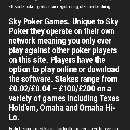
att spela poker gratis utan registrering, utan nedladdning.
Sky Poker Games. Unique to Sky
Poker they operate on their own
network meaning you only ever
play against other poker players
on this site. Players have the
option to play online or download
the software. Stakes range from
£0.02/£0.04 – £100/£200 on a
variety of games including Texas
Hold’em, Omaha and Omaha Hi-
Lo.
Er du bekendt med kasino kortspillet poker, og vil begive dig