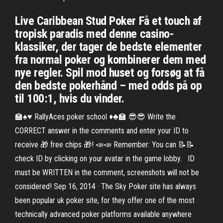
Live Caribbean Stud Poker Få et touch af
tropisk paradis med denne casino-
klassiker, der tager de bedste elementer
fra normal poker og kombinerer dem med
nye regler. Spil mod huset og forsøg at få
den bedste pokerhånd – med odds på op
til 100:1, hvis du vinder.
🏫♠♥ RallyAces poker school ♦♣🏫 😎😎 Write the
CORRECT answer in the comments and enter your ID to
receive 🎁 free chips 🎁! 📣📣 Remember: You can 📝📝
check ID by clicking on your avatar in the game lobby. ️ ️ ID
must be WRITTEN in the comment, screenshots will not be
considered! Sep 16, 2014 · The Sky Poker site has always
been popular uk poker site, for they offer one of the most
technically advanced poker platforms available anywhere