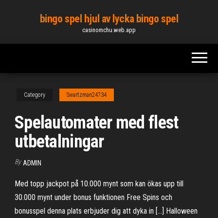
Skip
bingo spel hjul av lycka bingo spel
to
casinomchu.web.app
the
content
Category
Swartzman24734
Spelautomater med flest
utbetalningar
By
ADMIN
Med topp jackpot på 10.000 mynt som kan ökas upp till
30.000 mynt under bonus funktionen Free Spins och
bonusspel denna plats erbjuder dig att dyka in […] Halloween