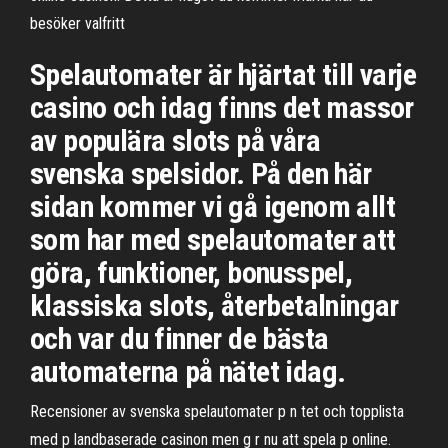
besöker valfritt
Spelautomater är hjärtat till varje
casino och idag finns det massor
av populära slots på våra
svenska spelsidor. På den här
sidan kommer vi gå igenom allt
som har med spelautomater att
göra, funktioner, bonusspel,
klassiska slots, återbetalningar
och var du finner de bästa
automaterna på nätet idag.
Recensioner av svenska spelautomater p n tet och topplista
med p landbaserade casinon men g r nu att spela p online.