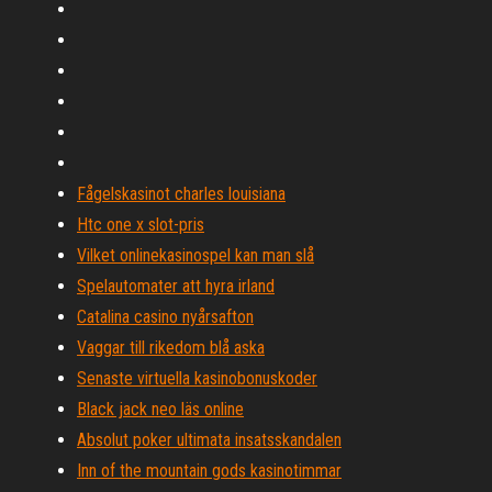
Fågelskasinot charles louisiana
Htc one x slot-pris
Vilket onlinekasinospel kan man slå
Spelautomater att hyra irland
Catalina casino nyårsafton
Vaggar till rikedom blå aska
Senaste virtuella kasinobonuskoder
Black jack neo läs online
Absolut poker ultimata insatsskandalen
Inn of the mountain gods kasinotimmar