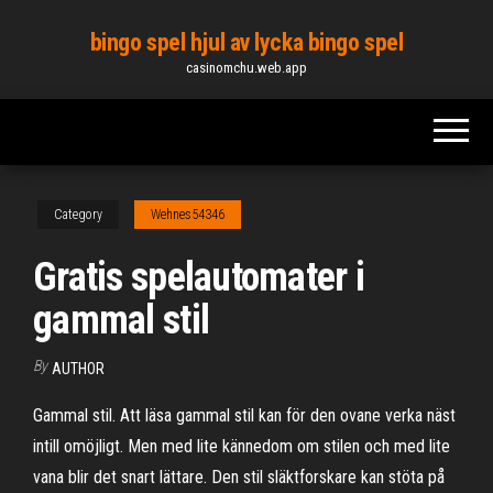
Skip
bingo spel hjul av lycka bingo spel
to
casinomchu.web.app
the
content
Category
Wehnes54346
Gratis spelautomater i
gammal stil
By
AUTHOR
Gammal stil. Att läsa gammal stil kan för den ovane verka näst
intill omöjligt. Men med lite kännedom om stilen och med lite
vana blir det snart lättare. Den stil släktforskare kan stöta på