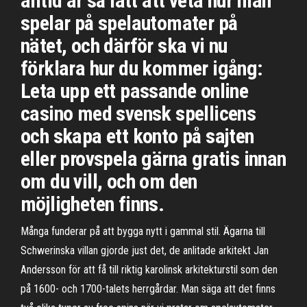
alltid är så lätt att veta hur man
spelar på spelautomater på
nätet, och därför ska vi nu
förklara hur du kommer igång:
Leta upp ett passande online
casino med svensk spellicens
och skapa ett konto på sajten
eller provspela gärna gratis innan
om du vill, och om den
möjligheten finns.
Många funderar på att bygga nytt i gammal stil. Ägarna till
Schwerinska villan gjorde just det, de anlitade arkitekt Jan
Andersson för att få till riktig karolinsk arkitekturstil som den
på 1600- och 1700-talets herrgårdar. Man säga att det finns