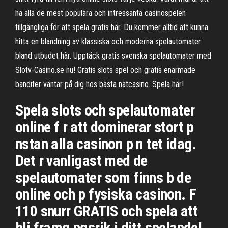
ha alla de mest populära och intressanta casinospelen
tillgängliga för att spela gratis här. Du kommer alltid att kunna
hitta en blandning av klassiska och moderna spelautomater
bland utbudet här. Upptäck gratis svenska spelautomater med
Slotv-Casino.se nu! Gratis slots spel och gratis enarmade
banditer väntar på dig hos bästa nätcasino. Spela här!
Spela slots och spelautomater
online f r att dominerar stort p
nstan alla casinon p n tet idag.
Det r vanligast med de
spelautomater som finns b de
online och p fysiska casinon. F
110 snurr GRATIS och spela att
bli framg ngsrik i ditt spelande!