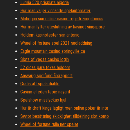
Lumia 520 prisplats nigeria
Hur man väljer vinnande spelautomater
Mohegan sun online casino registreringsbonus
Hur man lyfter uteslutning av kasinot singapore
Holdem kasinofester san antonio
Wheel of fortune spel 2021 nedladdning
Eagle mountain casino springville ca
Slots of vegas casino login
52 dicas para texas holdem
Ansvarig spelfond årsrapport
Gratis att spela diablo
Casino el eden tepic nayarit
Spelshow misslyckas hjul
Hur är draft kings lagligt men online poker är inte
Swtor besättning skicklighet tilldelning slot konto
Wheel of fortune rulla ner spelet